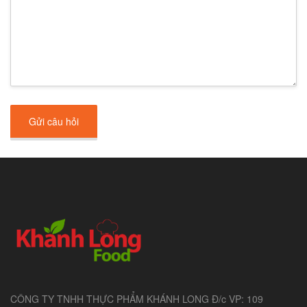
Gửi câu hỏi
CÔNG TY TNHH THỰC PHẨM KHÁNH LONG Đ/c VP: 109