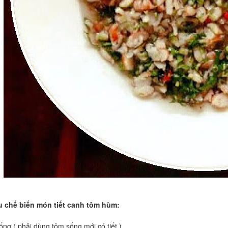
 chế biến món tiết canh tôm hùm
:
ng ( phải dùng tôm sống mới có tiết )