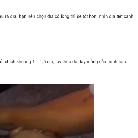
ra đĩa, bạn nên chọn đĩa có lòng thì sẽ tốt hơn, nhìn đĩa tiết canh
vết chích khoảng 1 – 1,5 cm, tùy theo độ dày mỏng của mình tôm.