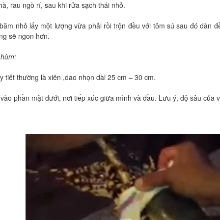
à, rau ngò rí, sau khi rửa sạch thái nhỏ.
băm nhỏ lấy một lượng vừa phải rồi trộn đều với tôm sú sau đó dàn đều 
ng sẽ ngon hơn.
m hùm:
y tiết thường là xiên ,dao nhọn dài 25 cm – 30 cm.
 vào phần mặt dưới, nơi tiếp xúc giữa mình và đầu. Lưu ý, độ sâu của 