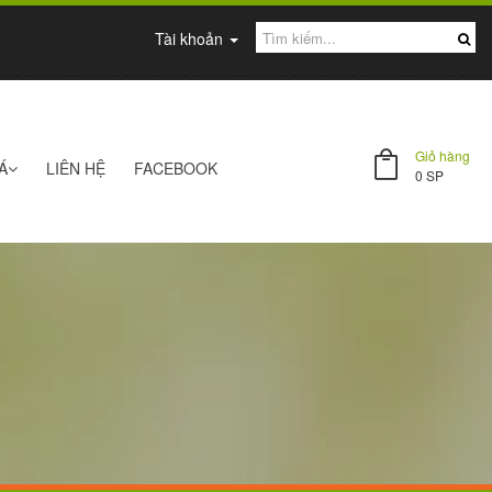
Tài khoản
Giỏ hàng
Á
LIÊN HỆ
FACEBOOK
0
SP