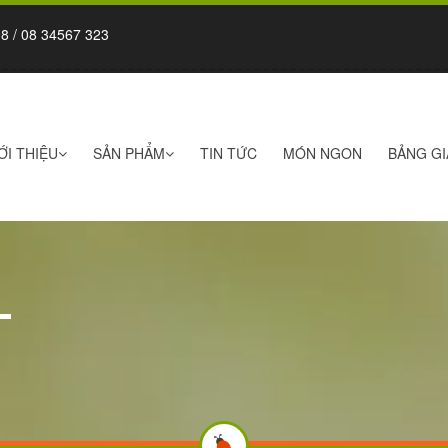
8 / 08 34567 323
ỚI THIỆU
SẢN PHẨM
TIN TỨC
MÓN NGON
BẢNG GI