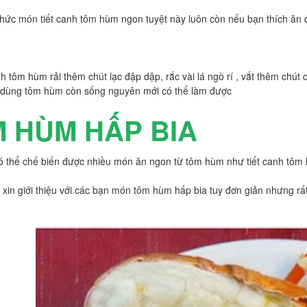
thức món tiết canh tôm hùm ngon tuyệt này luôn còn nếu bạn thích ăn 
nh tôm hùm rải thêm chút lạc đập dập, rắc vài lá ngò rí , vắt thêm chút
i dùng tôm hùm còn sống nguyên mới có thể làm được
 HÙM HẤP BIA
ó thể chế biến được nhiều món ăn ngon từ tôm hùm như tiết canh t
xin giới thiệu với các bạn món tôm hùm hấp bia tuy đơn giản nhưng rất 