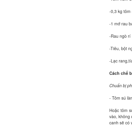
-0,3 kg tôm
-1 mớ rau b
-Rau ngò rí 
-Tiêu, bột 
-Lạc rang,tí
Cách chế bi
Chuẩn bị ph
- Tôm sú là
Hoặc tôm sú
vào, không c
canh sẽ có 