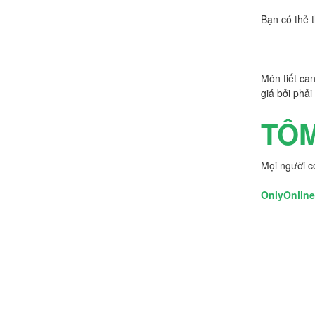
Bạn có thẻ 
Món tiết ca
giá bởi phả
TÔM
Mọi người c
OnlyOnline