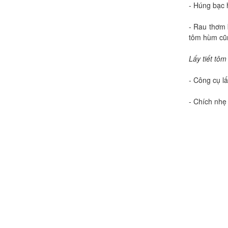
- Húng bạc h
- Rau thơm 
tôm hùm cũ
Lấy tiết tô
- Công cụ lấ
- Chích nhẹ