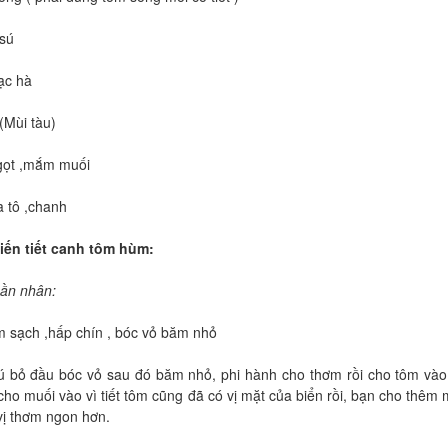
 sú
ạc hà
(Mùi tàu)
ngọt ,mắm muối
a tô ,chanh
ến tiết canh tôm hùm:
ần nhân:
m sạch ,hấp chín , bóc vỏ băm nhỏ
 bỏ đầu bóc vỏ sau đó băm nhỏ, phi hành cho thơm rồi cho tôm vào 
ho muối vào vì tiết tôm cũng đã có vị mặt của biển rồi, bạn cho thêm m
vị thơm ngon hơn.