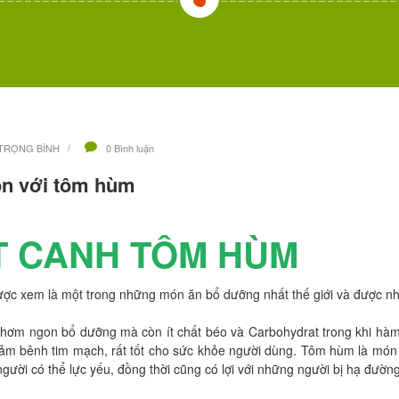
TRỌNG BÌNH
0 Bình luận
́n với tôm hùm
́T CANH TÔM HÙM
c xem là một trong những món ăn bổ dưỡng nhất thế giới và được nh
hơm ngon bổ dưỡng mà còn ít chất béo và Carbohydrat trong khi hàm 
ảm bênh tim mạch, rất tốt cho sức khỏe người dùng. Tôm hùm là món ă
gười có thể lực yếu, đồng thời cũng có lợi với những người bị hạ đường