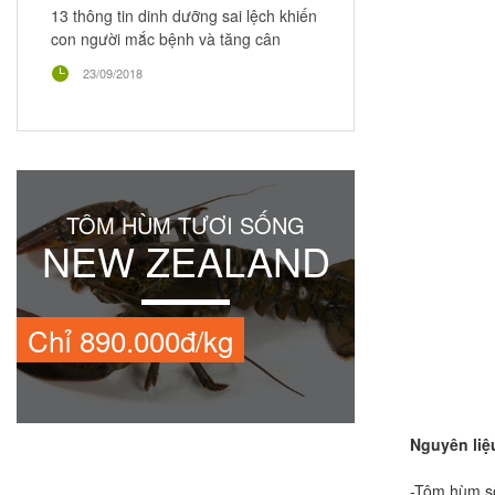
13 thông tin dinh dưỡng sai lệch khiến
con người mắc bệnh và tăng cân
23/09/2018
TÔM HÙM TƯƠI SỐNG
NEW ZEALAND
Chỉ 890.000đ/kg
Nguyên liệu
-Tôm hùm số