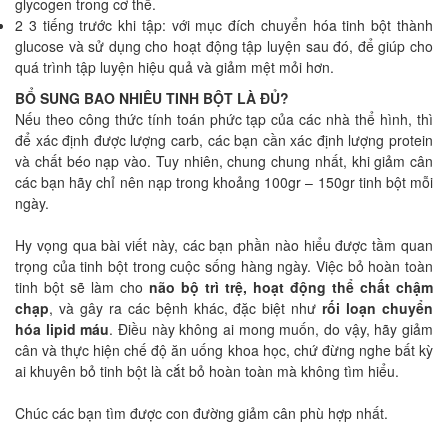
glycogen trong cơ thể.
2 3 tiếng trước khi tập: với mục đích chuyển hóa tinh bột thành
glucose và sử dụng cho hoạt động tập luyện sau đó, để giúp cho
quá trình tập luyện hiệu quả và giảm mệt mỏi hơn.
BỔ SUNG BAO NHIÊU TINH BỘT LÀ ĐỦ?
Nếu theo công thức tính toán phức tạp của các nhà thể hình, thì
để xác định được lượng carb, các bạn cần xác định lượng protein
và chất béo nạp vào. Tuy nhiên, chung chung nhất, khi giảm cân
các bạn hãy chỉ nên nạp trong khoảng 100gr – 150gr tinh bột mỗi
ngày.
Hy vọng qua bài viết này, các bạn phần nào hiểu được tầm quan
trọng của tinh bột trong cuộc sống hàng ngày. Việc bỏ hoàn toàn
tinh bột sẽ làm cho
não bộ trì trệ, hoạt động thể chất chậm
chạp
, và gây ra các bệnh khác, đặc biệt như
rối loạn chuyển
hóa lipid máu
. Điều này không ai mong muốn, do vậy, hãy giảm
cân và thực hiện chế độ ăn uống khoa học, chứ đừng nghe bất kỳ
ai khuyên bỏ tinh bột là cắt bỏ hoàn toàn mà không tìm hiểu.
Chúc các bạn tìm được con đường giảm cân phù hợp nhất.