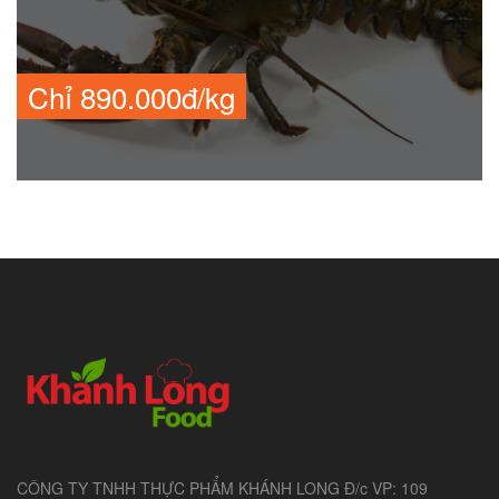
Chỉ 890.000đ/kg
CÔNG TY TNHH THỰC PHẨM KHÁNH LONG Đ/c VP: 109