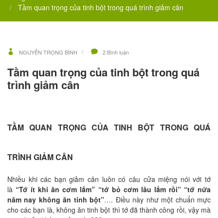
Tầm quan trọng của tinh bột trong quá trình giảm cân
NGUYỄN TRỌNG BÌNH
2 Bình luận
Tầm quan trọng của tinh bột trong quá
trình giảm cân
TẦM QUAN TRỌNG CỦA TINH BỘT TRONG QUÁ
TRÌNH GIẢM CÂN
Nhiều khi các bạn giảm cân luôn có câu cửa miệng nói với tớ
là
“Tớ ít khi ăn cơm lắm” “tớ bỏ cơm lâu lắm rồi” “tớ nửa
năm nay không ăn tinh bột”
…. Điều này như một chuẩn mực
cho các bạn là, không ăn tinh bột thì tớ đã thành công rồi, vậy mà