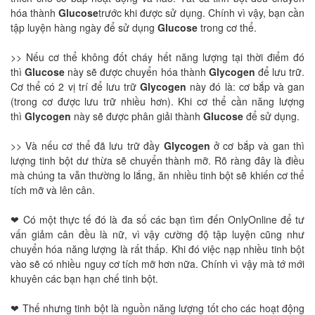
hóa thành
Glucose
trước khi được sử dụng. Chính vì vậy, bạn cần
tập luyện hàng ngày để sử dụng
Glucose
trong cơ thể.
>> Nếu cơ thể không đốt cháy hết năng lượng tại thời điểm đó
thì
Glucose
này sẽ được chuyển hóa thành
Glycogen
để lưu trữ.
Cơ thể có 2 vị trí để lưu trữ
Glycogen
này đó là: cơ bắp và gan
(trong cơ được lưu trữ nhiều hơn). Khi cơ thể cần năng lượng
thì
Glycogen
này sẽ được phân giải thành
Glucose
để sử dụng.
>> Và nếu cơ thể đã lưu trữ đầy
Glycogen
ở cơ bắp và gan thì
lượng tinh bột dư thừa sẽ chuyển thành mỡ. Rõ ràng đây là điều
mà chúng ta vẫn thường lo lắng, ăn nhiều tinh bột sẽ khiến cơ thể
tích mỡ và lên cân.
❤ Có một thực tế đó là đa số các bạn tìm đến OnlyOnline để tư
vấn giảm cân đều là nữ, vì vậy cường độ tập luyện cũng như
chuyển hóa năng lượng là rất thấp. Khi đó việc nạp nhiều tinh bột
vào sẽ có nhiều nguy cơ tích mỡ hơn nữa. Chính vì vậy mà tớ mới
khuyên các bạn hạn chế tinh bột.
❤ Thế nhưng tinh bột là nguồn năng lượng tốt cho các hoạt động