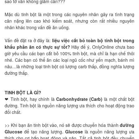
sao tớ vẫn không giảm cân???
Mặc dù tinh bột là một trong các nguyên nhân gây ra tình trạng
cân nặng lên cao khó kiểm soát, nhưng còn rất nhiều nguyên
nhân khác trong vấn đề ăn uống.
Vấn đề đặt ra ở đây là:
liệu việc cắt bỏ toàn bộ tinh bột trong
khẩu phần ăn có thực sự tốt?
Hãy để ý, OnlyOnline chưa bao
giờ yêu cầu các bạn cắt bỏ 100% tinh bột, mà chỉ là hạn chế thôi
nhé. Các bạn có thể ăn các loại ngũ cốc như yến mạch, bánh mì
nâu…là những loại tinh bột có lượng carb thấp, đồng nghĩa lượng
đường thấp.
TINH BỘT LÀ GÌ?
❤ Tinh bột, hay chính là
Carbonhydrate (Carb)
là một chất bột
đường. Tinh bột là nguồn năng lượng ưa thích cho hoạt động trao
đổi chất.
>> Khi bạn ăn tinh bột vào, nó sẽ được chuyển hóa thành
đường
Glucose
để tạo năng lượng.
Glucose
là nguồn năng lượng ưa
thích cho cơ bắp hoạt động và não. Tất cả tinh bột đều chuyển