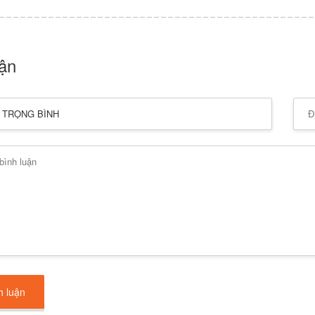
uận
h luận