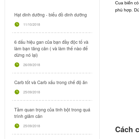
Cua biển có
phù hợp. Dù
Hạt dinh dưỡng - biểu đồ dinh dưỡng
11/10/2018
6 dấu hiệu gan của bạn đầy độc tố và
làm bạn tăng cân ( và làm thế nào để
dừng nó lại)
26/09/2018
Carb tốt và Carb xấu trong chế độ ăn
25/09/2018
Tầm quan trọng của tinh bột trong quá
trình giảm cân
25/09/2018
Cách c