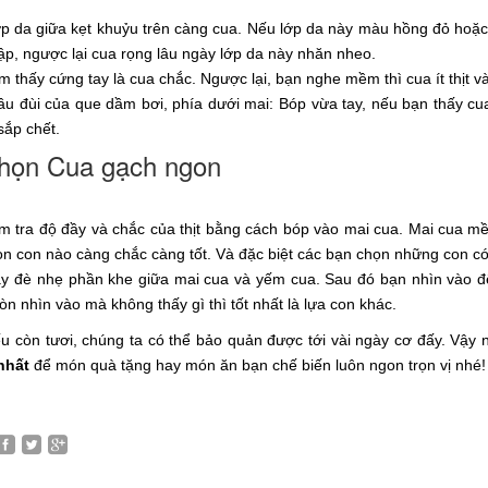
 da giữa kẹt khuỷu trên càng cua. Nếu lớp da này màu hồng đỏ hoặc h
ập, ngược lại cua rọng lâu ngày lớp da này nhăn nheo.
 thấy cứng tay là cua chắc. Ngược lại, bạn nghe mềm thì cua ít thịt và
u đùi của que dầm bơi, phía dưới mai: Bóp vừa tay, nếu bạn thấy cua 
sắp chết.
họn Cua gạch ngon
m tra độ đầy và chắc của thịt bằng cách bóp vào mai cua. Mai cua mề
n con nào càng chắc càng tốt. Và đặc biệt các bạn chọn những con có
y đè nhẹ phần khe giữa mai cua và yếm cua. Sau đó bạn nhìn vào đ
òn nhìn vào mà không thấy gì thì tốt nhất là lựa con khác.
u còn tươi, chúng ta có thể bảo quản được tới vài ngày cơ đấy. Vậ
nhất
để món quà tặng hay món ăn bạn chế biến luôn ngon trọn vị nhé!