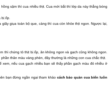
ồng sậm thì cua nhiều thịt. Cua mới bắt thì lớp da này thẳng bóng
 bị ốp.
giãy giụa toàn bộ que, càng thì cua còn khỏe thịt ngon. Ngược lại,
m thì chứng tỏ thịt bị ốp, ăn không ngon và gạch cũng không ngon.
 phần thân màu vàng phèn, đây thường là những con cua chắc thịt.
ể xem, nếu cua gạch nhiều bạn sẽ thấy phần gạch màu đỏ nhiều ở
y nên bạn đừng ngần ngại tham khảo
cách bảo quản cua biển luôn