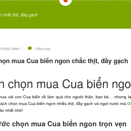
chắc thịt, đầy gạch
TRỌNG BÌNH
0 Bình luận
ọn mua Cua biển ngon chắc thịt, đầy gạch
 chọn mua Cua biển ngon
ua vài con Cua biển về làm quà cho người thân, bạn bè… nhưng lạ
cách chọn mua Cua biển ngon
nhiều thịt, đầy gạch và ngọt nước mà
O
ảo nhất nhé!
ớc chọn mua Cua biển ngon trọn vẹn