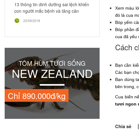
13 thông tin dinh dưỡng sai lệch khiến
Xem màu lớp
con người mắc bệnh và tăng cân
đó là cua m
23/09/2018
Bóp yếm cảm
Bóp phần đầ
cua đã yếu 
Cách c
TÔM HÙM TƯƠI SỐNG
Bạn cần kiể
NEW ZEALAND
Các bạn chọ
Bạn dùng ta
bên trong, c
Chỉ 890.000đ/kg
Cua biển nế
tươi ngon 
Chia sẻ