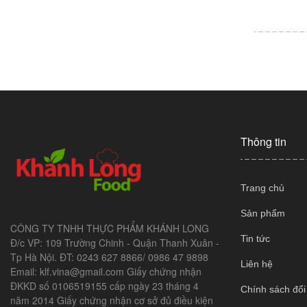
Thông tin
Trang chủ
Sản phẩm
CÔNG TY TNHH THỰC PHẨM KHÁNH LONG
Tin tức
Đ/c VP: 109 Trường Chinh - Quận Thanh Xuân -
Tp Hà Nội. ĐT: 0243 627 8866/ 0986 47 9898
Liên hệ
Email: klf.vina@gmail.com Giấy chứng nhận
ĐKKD số 0106519155 cấp ngày 23 tháng 4
Chính sách đổi
năm 2014 Giấy chứng nhận cơ sở đủ điều kiện