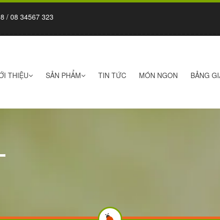
8 / 08 34567 323
ỚI THIỆU
SẢN PHẨM
TIN TỨC
MÓN NGON
BẢNG GI