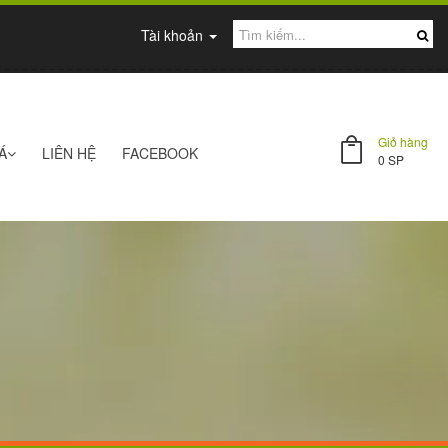
Tài khoản
Giỏ hàng
Á
LIÊN HỆ
FACEBOOK
0
SP